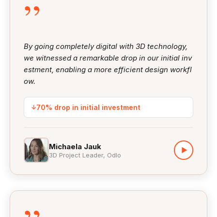
”
明智的决策，并有可能提高成交率。
完成 FFmpeg 安装。
数字孪生还可用于展示不同配置、颜色或功能，使
销售人员能够根据买家的具体需求和偏好进行定制
更详细的说明请参考 Browzwear Help Center。
化展示。
By going completely digital with 3D technology,
数字孪生可远程访问，使销售人员能够进行虚拟演
在 Windows 上安装 FFmpeg：
we witnessed a remarkable drop in our initial inv
示或咨询，从而提升销售效率和覆盖范围。
estment, enabling a more efficient design workfl
访问
https://www.ffmpeg.org/download.html
，
ow.
总体而言，数字孪生能够通过提供更沉浸式和个性化
在“Get packages & executable files”下点击 Wi
的体验来提升销售过程，从而提高客户满意度并增加
ndows 图标。
购买意愿。
点击 “Latest Release” 或 “Latest Build”（根据需
↓
70% drop in initial investment
要选择）下载安装包。
打开下载的安装包并运行安装程序。
按照安装程序中的指示完成安装。
Michaela Jauk
▶
安装完成后，打开 VStitcher 或 Lotta 并进入 Ani
3D Project Leader, Odlo
mation Plugin。
在 Load Animated Avatar 下选择动画角色。
在 Output 中选择 MP4。
在 FFmpeg Library 下点击 Browse，找到 FFm
peg 安装位置（通常为 C:\ffmpeg\bin）并选择 ff