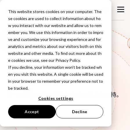
This website stores cookies on your computer. The
se cookies are used to collect information about ho
w you interact with our website and allow us to rem
ember you. We use this information in order to impro
ve and customize your browsing experience and for
analytics and metrics about our visitors both on this
website and other media. To find out more about th
e cookies we use, see our Privacy Policy.
If you decline, your information won’t be tracked wh
联系我们
en you visit this website. A single cookie will be used
in your browser to remember your preference not to
be tracked.
我们的团队将帮助您获取合适的资源与支持。
Cookies settings
Accept
Decline