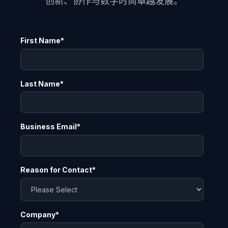
创新、协作与数字时尚卓越发展。
First Name
*
Last Name
*
Business Email
*
Reason for Contact
*
Company
*