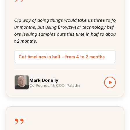
”
mpeg.exe 文件。
点击 Open，将 FFmpeg 添加到动画插件中并完
成安装。
Old way of doing things would take us three to fo
ur months, but using Browzwear technology bef
请参考
Browzwear Help Center
或 FFmpeg 官方
ore issuing samples cuts this time in half to abou
文档以获取更详细的说明或故障排除提示。
t 2 months.
Cut timelines in half – from 4 to 2 months
Mark Donelly
▶
Co-Founder & COO, Paladin
”