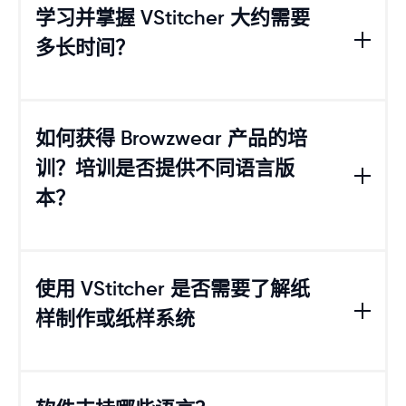
你的版型结构完整性得到保障。
何 CAD 软件常用的导出格式。此外，Browzwear
学习并掌握 VStitcher 大约需要
的 API 可以连接行业内一些领先的 CAD 系统，您
多长时间？
可以在我们的
合作伙伴页面
中查看。了解如何在 V
Stitcher 中轻松导入 DXF 文件，请点击
这里
。
对于企业客户，我们为 Browzwear 的 3D 服装设计
软件 VStitcher 提供为期 3 天的完整入门培训路
如何获得 Browzwear 产品的培
径，而 Lotta 则提供为期 2 天的培训路径，帮助新
训？培训是否提供不同语言版
用户快速熟练使用软件。
本？
新用户还可以访问我们的按需在线学习平台
Browz
wear University
，按自己的节奏提升 3D 设计技
能，同时也可以参考我们的
帮助中心
。在线学习的
在培训方面，Browzwear 提供多种不同方式，包括
时间长短取决于学习者的时间投入和学习动力。然
现场培训和远程学习。我们的按需在线学习平台
Br
使用 VStitcher 是否需要了解纸
而，熟能生巧，因此我们强烈建议持续每天使用我们
owzwear University
为用户提供 VStitcher 从基础
的解决方案，以成为熟练用户。
样制作或纸样系统
到中级的知识，目前提供 101 和 201 课程系列。Bro
wzwear University 支持英文和中文。
我们还提供线上直播大师课用于完整入门培训，以及
我们的许多用户都具备基础的纸样制作和服装结构知
为期一周的现场培训工作坊，支持多种语言（具体取
识，并以多种方式在 VStitcher 中创建完整服装。对