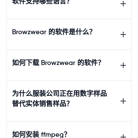
软件支持哪些语言？
决于解决方案套餐和所在地区）。
于不熟悉纸样制作或没有预先制作纸样的用户，可以
使用我们预配置并已完成分码的版型库，或者利用
S
此外，用户还可以联系我们的 3D 专家支持团队
Su
martDesign
模板工具来开始使用。
目前支持的语言包括：英语、德语、希腊语、西班牙
pport@browzwear-global.com
，并参考
Browzw
语、匈牙利语、意大利语、日语、韩语、葡萄牙语、
Browzwear 的软件是什么？
ear 帮助中心。
俄语、泰语、土耳其语、简体中文、繁体中文
Browzwear 是领先的
3D 时尚设计软件
与解决方
案
提供商，专注于服装开发与商品企划解决方案。
如何下载 Browzwear 的软件？
通过 Browzwear 的
3D
服装设计与开发解决方案套
件，
各类规模的服装企业
正逐步摆脱传统工作流
要开始使用我们的 3D 服装设计软件 VStitcher，您
程，
转向创建数字孪生（digital twins），从而
加快
的组织需要先购买并向您分配 Browzwear 服装设计
为什么服装公司正在用数字样品
产品上市时间、
强化可持续性、提升产品质量，
并
应用的许可证。一旦分配完成，您将通过电子邮件收
消除
不断增加的生产效率瓶颈。
替代实体销售样品？
到云许可证（Cloud License），并可据此创建个人
登录账号开始使用。
目前，全球已有超过 1,000 家领先品牌与制造商
（如 Nike、Puma、OVH 等）正在使用 Browzwea
有关如何激活云许可证并安装 VStitcher 和 Lotta 的
首先，实体样品的生产成本可能很高，尤其是在单
r 产品，以加速产品开发与业务增长。
更多信息，请按照以下简单步骤查看
这里
。
个客户需要多个样品的情况下。这会使企业难以跟
如何安装 ffmpeg？