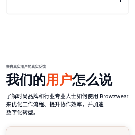
上需求，同时也会增加公司的整体成本。此外，实
体样品在存储和运输方面也较为困难，进一步增加
了销售流程的成本。
在 Mac 上
安装 FFmpeg
，请按照以下步骤操作：
其次，实体样品的制作通常耗时较长，因为需要进
行制作、运输并向客户展示。这可能导致销售流程
访问
https://www.ffmpeg.org/download.html
，
延迟，并增加运营成本。
在“Get packages & executable files”下点击 Ma
最后，当推出新产品时，实体样品也很难及时更
c 图标。
新。因此，销售人员往往需要花费时间和资源在新
在新页面中点击 “Static builds for macOS 64-bi
产品发布时重新制作或替换样品，从而延缓销售流
t”。
程并增加成本。
在 FFmpeg 部分，点击 snapshots 侧的 “Downl
来自真实用户的真实反馈
oad as ZIP”。
我们的
用户
怎么说
为了解决这些挑战，许多服装公司正在逐步从实体样
双击下载的 ZIP 文件解压内容，然后将 ffmpeg
品转向数字样品。
文件复制并粘贴到电脑上的合适位置。
在 VStitcher 或 Lotta 中，点击 Plugins，然后选
了解时尚品牌和行业专业人士如何使用 Browzwear
使用3D数字孪生可以帮助销售人员更好地向买家进
择 Animation Plugin，并在 Load Animated Ava
来优化工作流程、提升协作效率，并加速
行销售，具体包括：
tar 下选择一个动画角色。
数字化转型。
确保 Output 选择 MP4，在 FFmpeg Library 下
提供高度细致且准确的产品呈现。
点击 Browse，找到 ffmpeg 所在位置并选中它。
让买家能够更清晰地可视化产品细节，从而做出更
点击 Open，该文件将被添加到动画插件中，从而