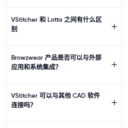
VStitcher 和 Lotta 适用于 Windows 和 Mac。
查看
完整的系统要求列表
。
VStitcher 和 Lotta 之间有什么区
别
VStitcher 是一款一体化的数字服装设计软件，涵盖
从创建和编辑 2D 纸样到 3D 服装建模以及最终技术
Browzwear 产品是否可以与外部
包（tech pack）的生成。Lotta 是一款 3D 造型软
应用和系统集成？
件，非常适合使用预设版型且不应被修改的公司。L
otta 允许用户更改颜色、图案、面料以及预定义的轮
廓。Lotta 的开发旨在满足服装公司对版型完整性保
护的需求，例如制服、品牌联名款，以及品牌内部造
是的。如果您还没有查看过，可以访问我们的
合作
型部门等场景。
伙伴页面
。我们的开放平台（Open Platform）支
VStitcher 可以与其他 CAD 软件
持与服装行业众多技术合作伙伴进行简单的双向集
连接吗？
你不需要一定使用 Lotta 来实现完整的端到端数字化
成；如果没有现成集成方案，
我们也提供 API 以实
流程，VStitcher 已包含 Lotta 的全部功能甚至更
现无缝集成
。我们的技术合作伙伴涵盖服装定制、虚
多。然而，如果你确定某些用户只需要负责设计而不
拟人台、渲染、材料可视化、CAD 系统、PLM 平台
涉及纸样修改，那么可以为他们提供 Lotta，并确保
及集成服务、虚拟试衣以及商品企划等领域。
是的。VStitcher 和 Lotta 支持 DXF 文件，这是任