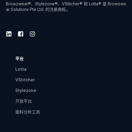
Browzwear®、Stylezone®、VStitcher® 和 Lotta® 是 Browzwe
ar Solutions Pte Ltd. 的注册商标。
平台
Lotta
VStitcher
Stylezone
开放平台
面料分析工具