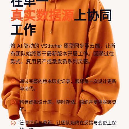
在单一
真实数据源
上协同
工作
将 AI 驱动的 VStitcher 原型同步至云端，让所
有团队始终基于最新版本开展工作。回溯过往
款式，复用资产或激发新系列灵感。
通过完整的版本历史记录，跟踪每一次设计更新
与迭代。
构建虚拟设计库，随时存储、组织并复用服装资
产。
管理评论与更新，让团队始终在反馈与变更上保