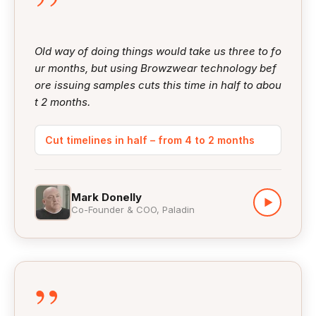
”
Old way of doing things would take us three to fo
ur months, but using Browzwear technology bef
ore issuing samples cuts this time in half to abou
t 2 months.
Cut timelines in half – from 4 to 2 months
Mark Donelly
▶
Co-Founder & COO, Paladin
”