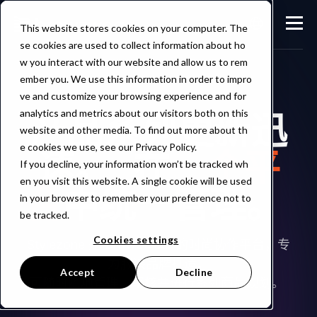
This website stores cookies on your computer. The
se cookies are used to collect information about ho
w you interact with our website and allow us to rem
ember you. We use this information in order to impro
ve and customize your browsing experience and for
analytics and metrics about our visitors both on this
产品系列更新迅
website and other media. To find out more about th
e cookies we use, see our Privacy Policy.
速。 在
一个平
If you decline, your information won’t be tracked wh
en you visit this website. A single cookie will be used
台
中统一管理。
in your browser to remember your preference not to
be tracked.
Cookies settings
Stylezone 是 Browzwear 的时尚协作平台，专
为服装品牌打造，
Accept
Decline
可随时随地管理、审核并进行系列商品规划。